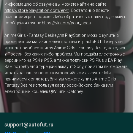
Информацию об озвучке вы можете найти на сайте
https://store.playstation.com/en-tr
. Достаточно ввести
название игры в поиске. Либо обратитесь в нашу поддержку в
сообщения группе
https://vk.com/your_accs
Anime Girls - Fantasy Desire для PlayStation можно купить в
проверенном магазине электронных игр autoFUT. Теперь вы
можете приобрести игру Anime Girls - Fantasy Desire, находясь
в России, без каких-либо проблем. Мы продаём электронные
версии игр на PS4 и PS5, а также подписки
PS Plus
и
EA Play
.
Вам потребуется турецкий аккаунт Sony, при этом вы сможете
играть на вашем основном российском аккаунте. Мы
принимаем к оплате рубли, вы можете купить Anime Girls -
Fantasy Desire используя карту российского банка или
электронный кошелёк QIWI или ЮMoney.
support@autofut.ru