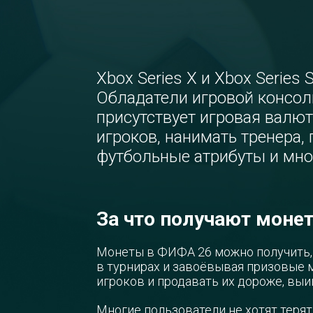
Xbox Series X и Xbox Series
Обладатели игровой консоли 
присутствует игровая валю
игроков, нанимать тренера,
футбольные атрибуты и мног
За что получают моне
Монеты в ФИФА 26 можно получить,
в турнирах и завоёвывая призовые м
игроков и продавать их дороже, выи
Многие пользователи не хотят терят