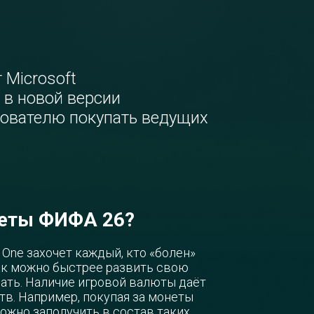
 Microsoft
и в новой версии
зователю покупать ведущих
неты ФИФА 26?
 One захочет каждый, кто «болен»
ак можно быстрее развить свою
ать. Наличие игровой валюты даёт
в. Например, покупая за монеты
ожно заполучить в состав таких