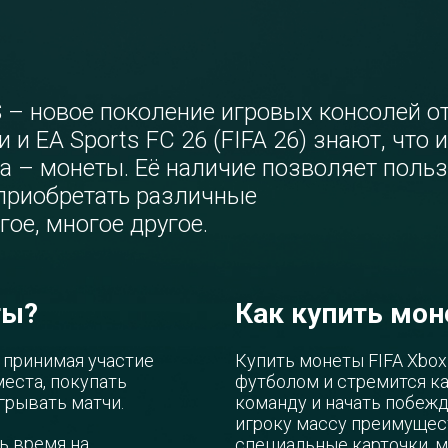
 S – новое поколение игровых консолей от
и EA Sports FC 26 (FIFA 26) знают, что 
та – монеты. Её наличие позволяет поль
 приобретать различные
ое, многое другое.
ты?
Как купить мо
 принимая участие
Купить монеты FIFA Xbox
еста, покупать
футболом и стремится к
грывать матчи.
команду и начать побежд
игроку массу преимущест
ь время на
специальные карточки, м