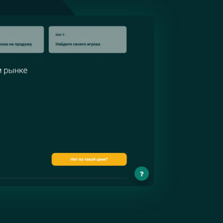
Шаг
1
из
3