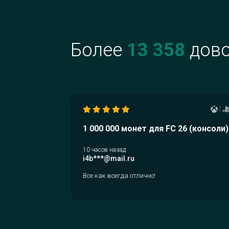
Вы даете данные от своего аккаунта
Ultimate Team: Email, пароль, указыва
Более
13 358
дово
одноразовый код подтверждения вх
На этапе оформления заказа мы буд
давать вам подсказки, откуда вы
можете взять ту или иную информац
|
1 000 000 монет для FC 26 (консоли)
10 часов назад
i4b***@mail.ru
Все как всегда отлично!