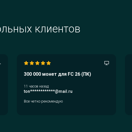
 FC
ете
льных клиентов
ода.
ем
ию.
300 000 монет для FC 26 (ПК)
11 часов назад
ton************@mail.ru
Все четко рекомендую