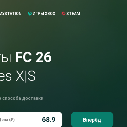
AYSTATION
ИГРЫ XBOX
STEAM
ты
FC 26
es X|S
р способа доставки
Вперёд
Цена (₽)