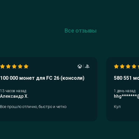
Все отзывы
|
100 000 монет для FC 26 (консоли)
580 551 м
13 часов назад
1 день назад
Александр Х.
hhg*******
Все прошло отлично, быстро и четко
Кул