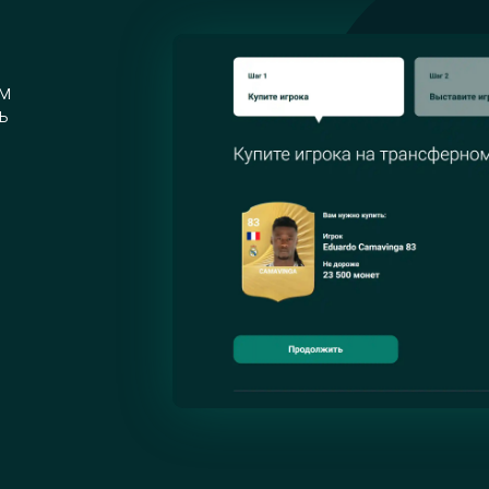
ам
ь
ые