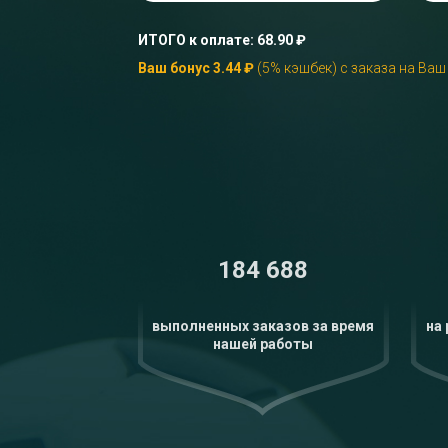
ИТОГО к оплате:
68.90
₽
Ваш бонус
3.44
₽
(5% кэшбек) с заказа на Ваш
Трансферный рынок
Наш самый популярный способ доставки монет.
Потребуется выставлять игроков на трансферном
рынке. Следуйте простой инструкции,
предоставляемой системой.
Выбрать этот способ
184 688
выполненных заказов за время
на
нашей работы
← Назад