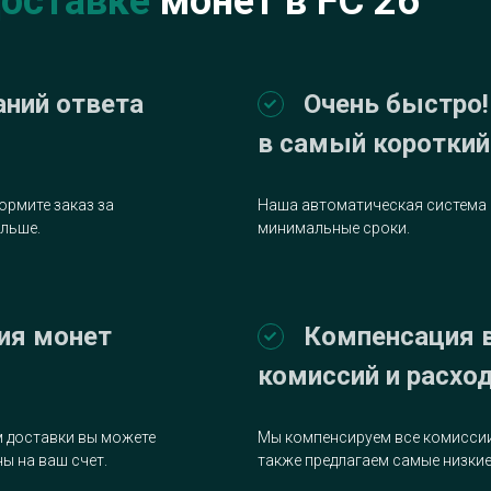
доставке
монет в FC 26
аний ответа
Очень быстро!
в самый короткий
рмите заказ за
Наша автоматическая система 
альше.
минимальные сроки.
ия монет
Компенсация 
комиссий и расхо
 доставки вы можете
Мы компенсируем все комиссии
ы на ваш счет.
также предлагаем самые низкие