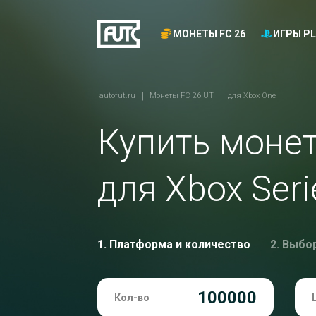
МОНЕТЫ FC 26
ИГРЫ PL
autofut.ru
Монеты FC 26 UT
для Xbox One
Купить моне
для Xbox Seri
1. Платформа и количество
2. Выбо
Кол-во