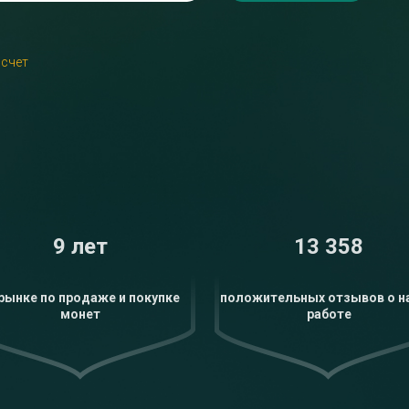
 счет
Комфортный
Автоматическая доставка системой. Убедитесь, что
трансферный рынок доступен в веб-приложении.
Выбрать этот способ
9 лет
13 358
 рынке по продаже и покупке
положительных отзывов о н
монет
работе