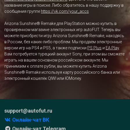
название игры в поиске. Либо обратитесь в нашу поддержку в
сообщения группе
https://vk.com/your_accs
Arizona Sunshine® Remake для PlayStation можно купить в
проверенном магазине электронных игр autoFUT. Теперь вы
можете приобрести игру Arizona Sunshine® Remake, находясь
в России, без каких-либо проблем. Мы продаём электронные
версии игр на PS4 и PS5, а также подписки
PS Plus
и
EA Play
.
Вам потребуется турецкий аккаунт Sony, при этом вы сможете
играть на вашем основном российском аккаунте. Мы
принимаем к оплате рубли, вы можете купить Arizona
Sunshine® Remake используя карту российского банка или
электронный кошелёк QIWI или ЮMoney.
support@autofut.ru
Онлайн-чат ВК
Онлайн-чат Telegram