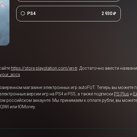
PS4
2 930 ₽
сайте
https://store.playstation.com/en-tr
. Достаточно ввести названи
/your_accs
 проверенном магазине электронных игр autoFUT. Теперь вы можете пр
электронные версии игр на PS4 и PS5, а также подписки
PS Plus
и
E
м российском аккаунте. Мы принимаем к оплате рубли, вы можете ку
QIWI или ЮMoney.