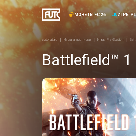
МОНЕТЫ FC 26
ИГРЫ PL
autofut.ru
Игры и подписки
Игры PlayStation
Batt
Battlefield™ 1