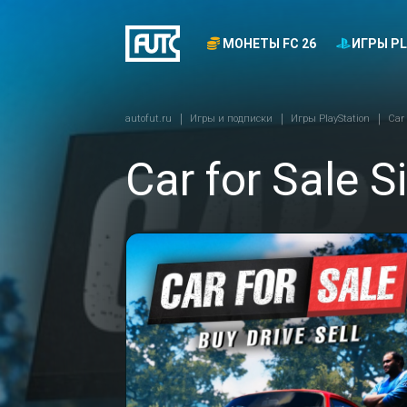
МОНЕТЫ FC 26
ИГРЫ PL
autofut.ru
Игры и подписки
Игры PlayStation
Car 
Car for Sale 