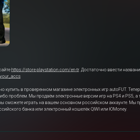
сайте
https://store.playstation.com/en-tr
. Достаточно ввести названи
/your_accs
ожно купить в проверенном магазине электронных игр autoFUT. Тепер
-либо проблем. Мы продаём электронные версии игр на PS4 и PS5, а
 вы сможете играть на вашем основном российском аккаунте. Мы п
российского банка или электронный кошелёк QIWI или ЮMoney.