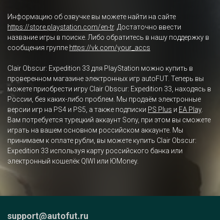
Информацию об озвучке вы можете найти на сайте
https://store.playstation.com/en-tr
. Достаточно ввести
название игры в поиске. Либо обратитесь в нашу поддержку в
сообщения группе
https://vk.com/your_accs
Clair Obscur: Expedition 33 для PlayStation можно купить в
проверенном магазине электронных игр autoFUT. Теперь вы
можете приобрести игру Clair Obscur: Expedition 33, находясь в
России, без каких-либо проблем. Мы продаём электронные
версии игр на PS4 и PS5, а также подписки
PS Plus
и
EA Play
.
Вам потребуется турецкий аккаунт Sony, при этом вы сможете
играть на вашем основном российском аккаунте. Мы
принимаем к оплате рубли, вы можете купить Clair Obscur:
Expedition 33 используя карту российского банка или
электронный кошелёк QIWI или ЮMoney.
support@autofut.ru