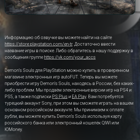
Информацию об озвучке вы можете найти на сайте
https://store.playstation.com/en-tr
. Достаточно ввести
название игры в поиске. Либо обратитесь в нашу поддержку в
сообщения группе
https://vk.com/your_accs
Demon's Souls для PlayStation можно купить в проверенном
магазине электронных игр autoFUT. Теперь вы можете
приобрести игру Demon's Souls, находясь в России, без каких-
либо проблем. Мы продаём электронные версии игр на PS4 и
PS5, а также подписки
PS Plus
и
EA Play
. Вам потребуется
турецкий аккаунт Sony, при этом вы сможете играть на вашем
основном российском аккаунте. Мы принимаем к оплате
рубли, вы можете купить Demon's Souls используя карту
российского банка или электронный кошелёк QIWI или
ЮMoney.