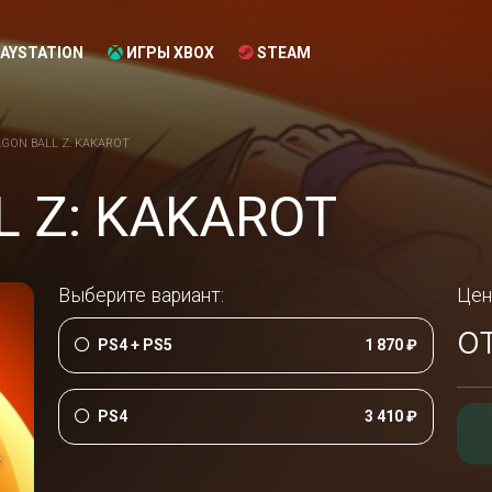
AYSTATION
ИГРЫ XBOX
STEAM
GON BALL Z: KAKAROT
 Z: KAKAROT
Выберите вариант:
Цен
о
PS4 + PS5
1 870 ₽
PS4
3 410 ₽