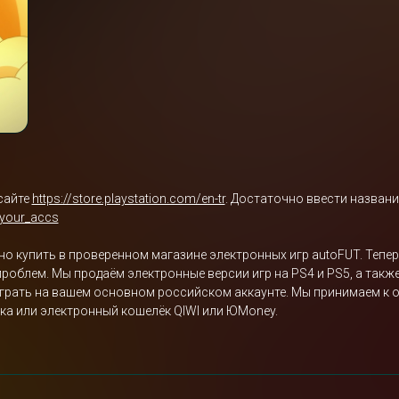
сайте
https://store.playstation.com/en-tr
. Достаточно ввести названи
/your_accs
но купить в проверенном магазине электронных игр autoFUT. Тепе
проблем. Мы продаём электронные версии игр на PS4 и PS5, а такж
 играть на вашем основном российском аккаунте. Мы принимаем к 
ка или электронный кошелёк QIWI или ЮMoney.