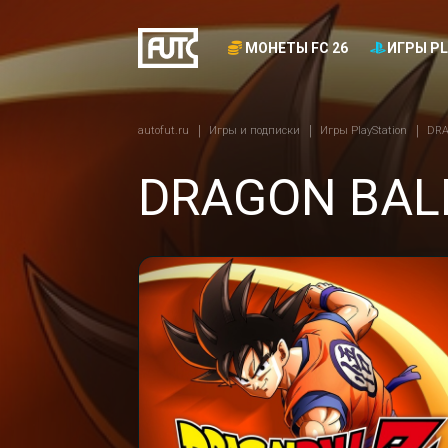
МОНЕТЫ FC 26
ИГРЫ PL
autofut.ru
Игры и подписки
Игры PlayStation
DRA
DRAGON BALL