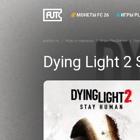
МОНЕТЫ FC 26
ИГРЫ PL
autofut.ru
Игры и подписки
Игры PlayStation
Dyi
Dying Light 2