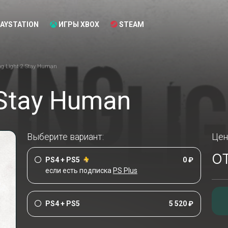
AYSTATION
ИГРЫ XBOX
STEAM
ng Light 2 Stay Human
 Stay Human
Выберите вариант:
Цен
о
PS4 + PS5
0 ₽
если есть подписка
PS Plus
PS4 + PS5
5 520 ₽