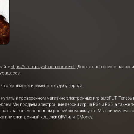
сайте
https://store.playstation.com/en-tr
. Достаточно ввести названи
/your_accs
 чтобы выжить и изменить судьбу города.
о купить в проверенном магазине электронных игр autoFUT. Теперь в
облем. Мы продаём электронные версии игр на PS4 и PS5, а также 
играть на вашем основном российском аккаунте. Мы принимаем к опл
ка или электронный кошелёк QIWI или ЮMoney.