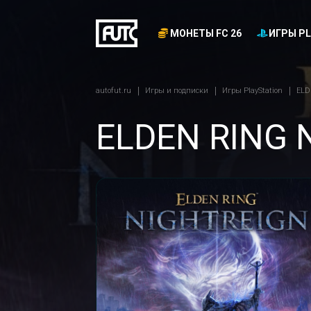
МОНЕТЫ FC 26
ИГРЫ PL
autofut.ru
Игры и подписки
Игры PlayStation
ELD
ELDEN RING 