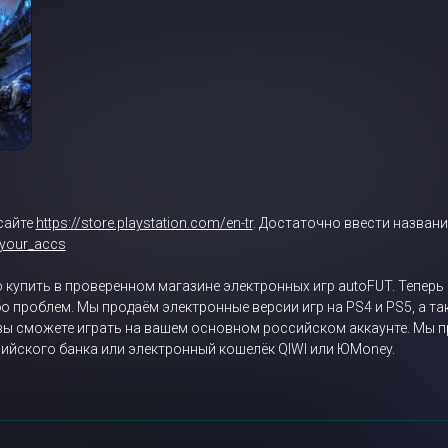
сайте
https://store.playstation.com/en-tr
. Достаточно ввести названи
/your_accs
 купить в проверенном магазине электронных игр autoFUT. Теперь
бо проблем. Мы продаём электронные версии игр на PS4 и PS5, а т
 вы сможете играть на вашем основном российском аккаунте. Мы п
ийского банка или электронный кошелёк QIWI или ЮMoney.