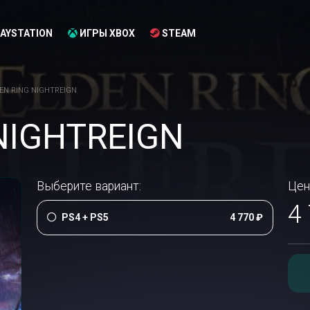
AYSTATION
ИГРЫ XBOX
STEAM
EN RING NIGHTREIGN
NIGHTREIGN
Выберите вариант:
Цен
4
PS4 + PS5
4 770 ₽