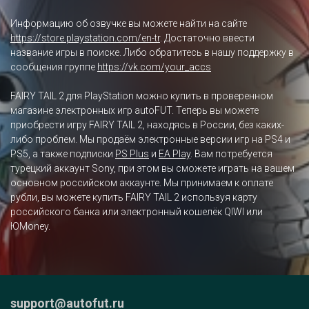
Информацию об озвучке вы можете найти на сайте
https://store.playstation.com/en-tr
. Достаточно ввести
название игры в поиске. Либо обратитесь в нашу поддержку в
сообщения группе
https://vk.com/your_accs
FAIRY TAIL 2 для PlayStation можно купить в проверенном
магазине электронных игр autoFUT. Теперь вы можете
приобрести игру FAIRY TAIL 2, находясь в России, без каких-
либо проблем. Мы продаём электронные версии игр на PS4 и
PS5, а также подписки
PS Plus
и
EA Play
. Вам потребуется
турецкий аккаунт Sony, при этом вы сможете играть на вашем
основном российском аккаунте. Мы принимаем к оплате
рубли, вы можете купить FAIRY TAIL 2 используя карту
российского банка или электронный кошелёк QIWI или
ЮMoney.
support@autofut.ru