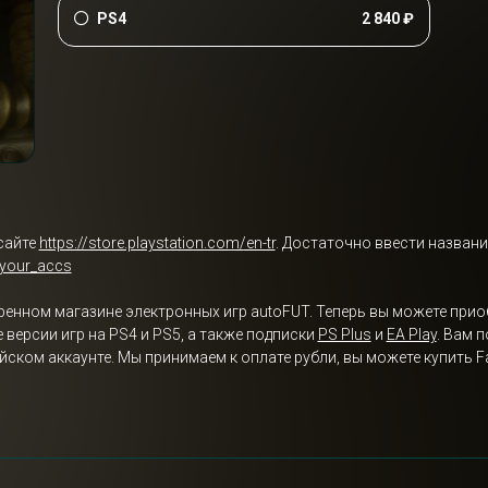
PS4
2 840 ₽
сайте
https://store.playstation.com/en-tr
. Достаточно ввести названи
/your_accs
еренном магазине электронных игр autoFUT. Теперь вы можете приобр
версии игр на PS4 и PS5, а также подписки
PS Plus
и
EA Play
. Вам 
ком аккаунте. Мы принимаем к оплате рубли, вы можете купить Fa