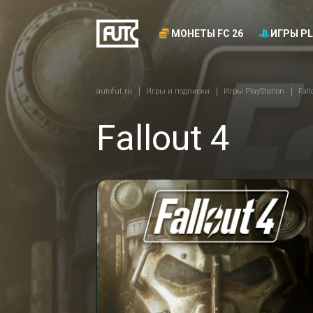
МОНЕТЫ FC 26
ИГРЫ PL
autofut.ru
Игры и подписки
Игры PlayStation
Fall
Fallout 4