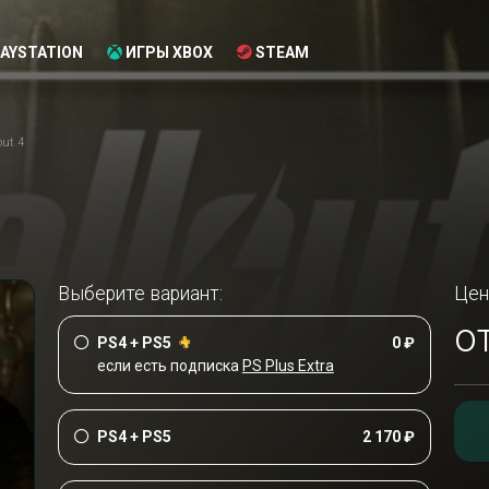
AYSTATION
ИГРЫ XBOX
STEAM
out 4
Выберите вариант:
Цен
о
PS4 + PS5
0 ₽
если есть подписка
PS Plus Extra
PS4 + PS5
2 170 ₽