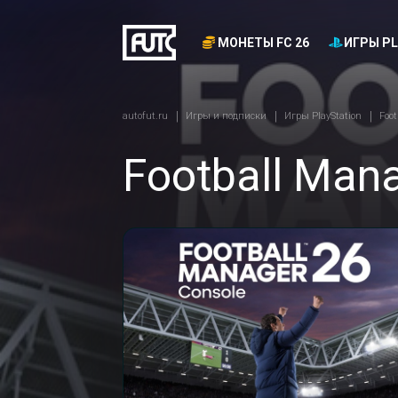
МОНЕТЫ FC 26
ИГРЫ PL
autofut.ru
Игры и подписки
Игры PlayStation
Foot
Football Man