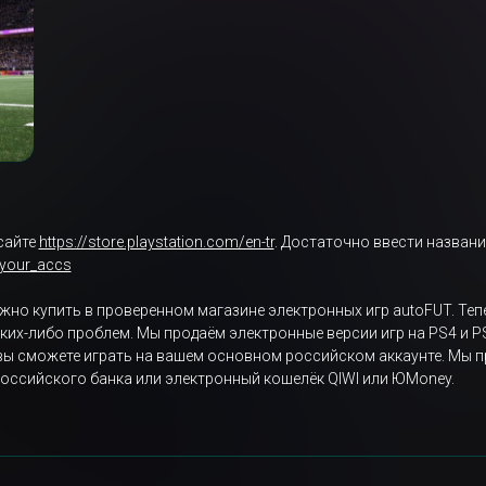
сайте
https://store.playstation.com/en-tr
. Достаточно ввести названи
/your_accs
можно купить в проверенном магазине электронных игр autoFUT. Теп
каких-либо проблем. Мы продаём электронные версии игр на PS4 и P
 вы сможете играть на вашем основном российском аккаунте. Мы п
 российского банка или электронный кошелёк QIWI или ЮMoney.