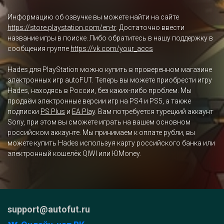
Информацию об озвучке вы можете найти на сайте
https://store.playstation.com/en-tr
. Достаточно ввести
название игры в поиске. Либо обратитесь в нашу поддержку в
сообщения группе
https://vk.com/your_accs
Hades для PlayStation можно купить в проверенном магазине
электронных игр autoFUT. Теперь вы можете приобрести игру
Hades, находясь в России, без каких-либо проблем. Мы
продаём электронные версии игр на PS4 и PS5, а также
подписки
PS Plus
и
EA Play
. Вам потребуется турецкий аккаунт
Sony, при этом вы сможете играть на вашем основном
российском аккаунте. Мы принимаем к оплате рубли, вы
можете купить Hades используя карту российского банка или
электронный кошелёк QIWI или ЮMoney.
support@autofut.ru