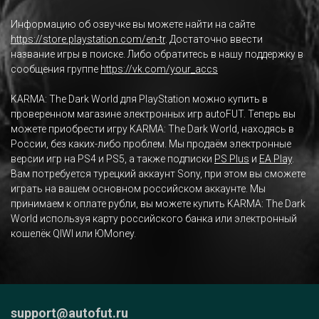
Информацию об озвучке вы можете найти на сайте
https://store.playstation.com/en-tr
. Достаточно ввести
название игры в поиске. Либо обратитесь в нашу поддержку в
сообщения группе
https://vk.com/your_accs
KARMA: The Dark World для PlayStation можно купить в
проверенном магазине электронных игр autoFUT. Теперь вы
можете приобрести игру KARMA: The Dark World, находясь в
России, без каких-либо проблем. Мы продаём электронные
версии игр на PS4 и PS5, а также подписки
PS Plus
и
EA Play
.
Вам потребуется турецкий аккаунт Sony, при этом вы сможете
играть на вашем основном российском аккаунте. Мы
принимаем к оплате рубли, вы можете купить KARMA: The Dark
World используя карту российского банка или электронный
кошелёк QIWI или ЮMoney.
support@autofut.ru