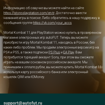
Информацию об озвучке вы можете найти на сайте
https://store.playstation.com/en-tr
. Достаточно ввести
название игры в поиске. Либо обратитесь в нашу поддержку в
сообщения группе
https://vk.com/your_accs
Mortal Kombat 11 для PlayStation можно купить в проверенном
магазине электронных игр autoFUT. Теперь вы можете
приобрести игру Mortal Kombat 11, находясь в России, без
каких-либо проблем. Мы продаём электронные версии игр на
PS4 и PS5, а также подписки
PS Plus
и
EA Play
. Вам
потребуется турецкий аккаунт Sony, при этом вы сможете
играть на вашем основном российском аккаунте. Мы
принимаем к оплате рубли, вы можете купить Mortal Kombat 11
используя карту российского банка или электронный
кошелёк QIWI или ЮMoney.
support@autofut.ru