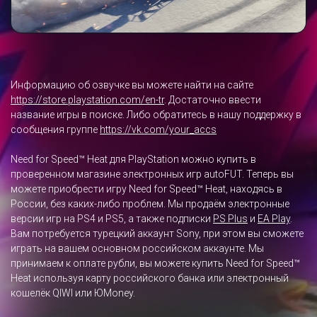
Информацию об озвучке вы можете найти на сайте
https://store.playstation.com/en-tr
. Достаточно ввести
название игры в поиске. Либо обратитесь в нашу поддержку в
сообщения группе
https://vk.com/your_accs
Need for Speed™ Heat для PlayStation можно купить в
проверенном магазине электронных игр autoFUT. Теперь вы
можете приобрести игру Need for Speed™ Heat, находясь в
России, без каких-либо проблем. Мы продаём электронные
версии игр на PS4 и PS5, а также подписки
PS Plus
и
EA Play
.
Вам потребуется турецкий аккаунт Sony, при этом вы сможете
играть на вашем основном российском аккаунте. Мы
принимаем к оплате рубли, вы можете купить Need for Speed™
Heat используя карту российского банка или электронный
кошелёк QIWI или ЮMoney.