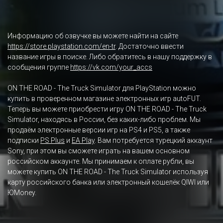
Информацию об озвучке вы можете найти на сайте
https://store.playstation.com/en-tr
. Достаточно ввести
название игры в поиске. Либо обратитесь в нашу поддержку в
сообщения группе
https://vk.com/your_accs
ON THE ROAD - The Truck Simulator для PlayStation можно
купить в проверенном магазине электронных игр autoFUT.
Теперь вы можете приобрести игру ON THE ROAD - The Truck
Simulator, находясь в России, без каких-либо проблем. Мы
продаём электронные версии игр на PS4 и PS5, а также
подписки
PS Plus
и
EA Play
. Вам потребуется турецкий аккаунт
Sony, при этом вы сможете играть на вашем основном
российском аккаунте. Мы принимаем к оплате рубли, вы
можете купить ON THE ROAD - The Truck Simulator используя
карту российского банка или электронный кошелёк QIWI или
ЮMoney.