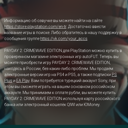
Информацию об озвучке вы можете найти на сайте
https://store.playstation.com/en-tr
. Достаточно ввести
название игры в поиске. Либо обратитесь в нашу поддержку в
сообщения группе
https://vk.com/your_accs
PAYDAY 2: CRIMEWAVE EDITION для PlayStation можно купить в
проверенном магазине электронных игр autoFUT. Теперь вы
можете приобрести игру PAYDAY 2: CRIMEWAVE EDITION,
находясь в России, без каких-либо проблем. Мы продаём
электронные версии игр на PS4 и PS5, а также подписки
PS
Plus
и
EA Play
. Вам потребуется турецкий аккаунт Sony, при
этом вы сможете играть на вашем основном российском
аккаунте. Мы принимаем к оплате рубли, вы можете купить
PAYDAY 2: CRIMEWAVE EDITION используя карту российского
банка или электронный кошелёк QIWI или ЮMoney.