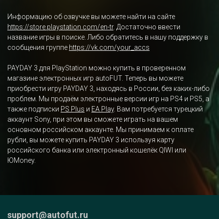
Информацию об озвучке вы можете найти на сайте
https://store.playstation.com/en-tr
. Достаточно ввести
название игры в поиске. Либо обратитесь в нашу поддержку в
сообщения группе
https://vk.com/your_accs
PAYDAY 3 для PlayStation можно купить в проверенном
магазине электронных игр autoFUT. Теперь вы можете
приобрести игру PAYDAY 3, находясь в России, без каких-либо
проблем. Мы продаём электронные версии игр на PS4 и PS5, а
также подписки
PS Plus
и
EA Play
. Вам потребуется турецкий
аккаунт Sony, при этом вы сможете играть на вашем
основном российском аккаунте. Мы принимаем к оплате
рубли, вы можете купить PAYDAY 3 используя карту
российского банка или электронный кошелёк QIWI или
ЮMoney.
support@autofut.ru