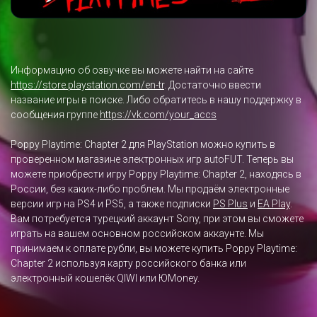
Информацию об озвучке вы можете найти на сайте
https://store.playstation.com/en-tr
. Достаточно ввести
название игры в поиске. Либо обратитесь в нашу поддержку в
сообщения группе
https://vk.com/your_accs
Poppy Playtime: Chapter 2 для PlayStation можно купить в
проверенном магазине электронных игр autoFUT. Теперь вы
можете приобрести игру Poppy Playtime: Chapter 2, находясь в
России, без каких-либо проблем. Мы продаём электронные
версии игр на PS4 и PS5, а также подписки
PS Plus
и
EA Play
.
Вам потребуется турецкий аккаунт Sony, при этом вы сможете
играть на вашем основном российском аккаунте. Мы
принимаем к оплате рубли, вы можете купить Poppy Playtime:
Chapter 2 используя карту российского банка или
электронный кошелёк QIWI или ЮMoney.