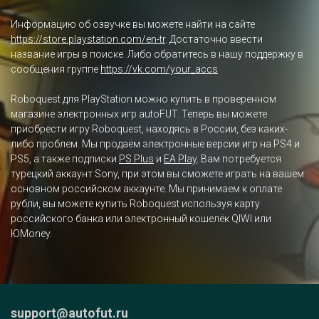
Информацию об озвучке вы можете найти на сайте
https://store.playstation.com/en-tr
. Достаточно ввести
название игры в поиске. Либо обратитесь в нашу поддержку в
сообщения группе
https://vk.com/your_accs
Roboquest для PlayStation можно купить в проверенном
магазине электронных игр autoFUT. Теперь вы можете
приобрести игру Roboquest, находясь в России, без каких-
либо проблем. Мы продаём электронные версии игр на PS4 и
PS5, а также подписки
PS Plus
и
EA Play
. Вам потребуется
турецкий аккаунт Sony, при этом вы сможете играть на вашем
основном российском аккаунте. Мы принимаем к оплате
рубли, вы можете купить Roboquest используя карту
российского банка или электронный кошелёк QIWI или
ЮMoney.
support@autofut.ru