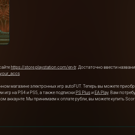
сайте
https://store.playstation.com/en-tr
. Достаточно ввести названи
/your_accs
нном магазине электронных игр autoFUT. Теперь вы можете приобрес
 игр на PS4 и PS5, а также подписки
PS Plus
и
EA Play
. Вам потреб
м аккаунте. Мы принимаем к оплате рубли, вы можете купить Scor