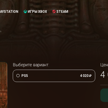
AYSTATION
ИГРЫ XBOX
STEAM
rn
Выберите вариант:
Цен
4
PS5
4 020 ₽