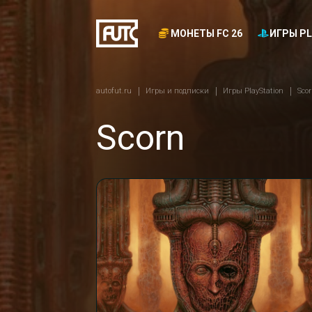
МОНЕТЫ FC 26
ИГРЫ PL
autofut.ru
Игры и подписки
Игры PlayStation
Sco
Scorn