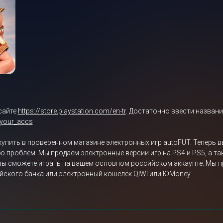
сайте
https://store.playstation.com/en-tr
. Достаточно ввести названи
/your_accs
жно купить в проверенном магазине электронных игр autoFUT. Теперь 
-либо проблем. Мы продаём электронные версии игр на PS4 и PS5, а 
 вы сможете играть на вашем основном российском аккаунте. Мы п
оссийского банка или электронный кошелёк QIWI или ЮMoney.