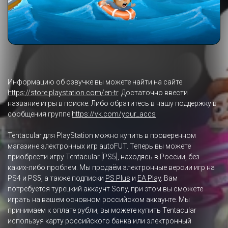
Информацию об озвучке вы можете найти на сайте
https://store.playstation.com/en-tr
. Достаточно ввести
название игры в поиске. Либо обратитесь в нашу поддержку в
сообщения группе
https://vk.com/your_accs
Tentacular для PlayStation можно купить в проверенном
магазине электронных игр autoFUT. Теперь вы можете
приобрести игру Tentacular [PS5], находясь в России, без
каких-либо проблем. Мы продаём электронные версии игр на
PS4 и PS5, а также подписки
PS Plus
и
EA Play
. Вам
потребуется турецкий аккаунт Sony, при этом вы сможете
играть на вашем основном российском аккаунте. Мы
принимаем к оплате рубли, вы можете купить Tentacular
используя карту российского банка или электронный