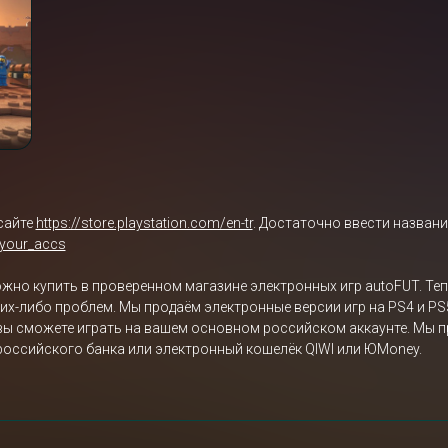
сайте
https://store.playstation.com/en-tr
. Достаточно ввести названи
/your_accs
можно купить в проверенном магазине электронных игр autoFUT. Те
аких-либо проблем. Мы продаём электронные версии игр на PS4 и PS
 вы сможете играть на вашем основном российском аккаунте. Мы п
 российского банка или электронный кошелёк QIWI или ЮMoney.