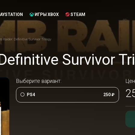
AYSTATION
ИГРЫ XBOX
STEAM
 Raider: Definitive Survivor Trilogy
efinitive Survivor Tr
Выберите вариант:
Цен
2
PS4
250 ₽