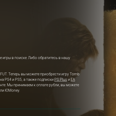
е игры в поиске. Либо обратитесь в нашу
utoFUT. Теперь вы можете приобрести игру Tomb
р на PS4 и PS5, а также подписки
PS Plus
и
EA
нте. Мы принимаем к оплате рубли, вы можете
 или ЮMoney.