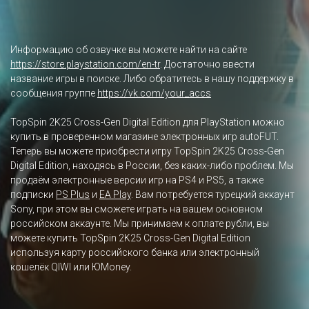
Информацию об озвучке вы можете найти на сайте
https://store.playstation.com/en-tr
. Достаточно ввести
название игры в поиске. Либо обратитесь в нашу поддержку в
сообщения группе
https://vk.com/your_accs
TopSpin 2K25 Cross-Gen Digital Edition для PlayStation можно
купить в проверенном магазине электронных игр autoFUT.
Теперь вы можете приобрести игру TopSpin 2K25 Cross-Gen
Digital Edition, находясь в России, без каких-либо проблем. Мы
продаём электронные версии игр на PS4 и PS5, а также
подписки
PS Plus
и
EA Play
. Вам потребуется турецкий аккаунт
Sony, при этом вы сможете играть на вашем основном
российском аккаунте. Мы принимаем к оплате рубли, вы
можете купить TopSpin 2K25 Cross-Gen Digital Edition
используя карту российского банка или электронный
кошелёк QIWI или ЮMoney.