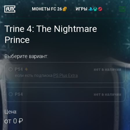
МОНЕТЫ FC 26
ИГРЫ
Trine 4: The Nightmare
Prince
Выберите вариант:
PS4
нет в наличии
если есть подписка
PS Plus Extra
PS4
нет в наличии
Цена:
от 0 ₽