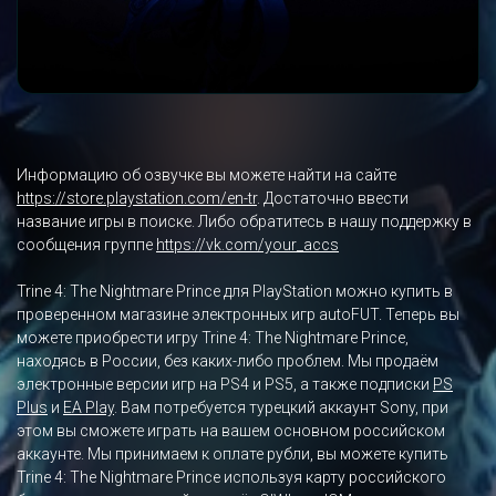
Информацию об озвучке вы можете найти на сайте
https://store.playstation.com/en-tr
. Достаточно ввести
название игры в поиске. Либо обратитесь в нашу поддержку в
сообщения группе
https://vk.com/your_accs
Trine 4: The Nightmare Prince для PlayStation можно купить в
проверенном магазине электронных игр autoFUT. Теперь вы
можете приобрести игру Trine 4: The Nightmare Prince,
находясь в России, без каких-либо проблем. Мы продаём
электронные версии игр на PS4 и PS5, а также подписки
PS
Plus
и
EA Play
. Вам потребуется турецкий аккаунт Sony, при
этом вы сможете играть на вашем основном российском
аккаунте. Мы принимаем к оплате рубли, вы можете купить
Trine 4: The Nightmare Prince используя карту российского