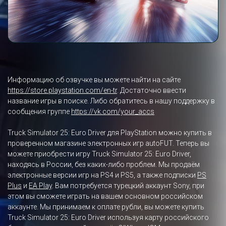
Информацию об озвучке вы можете найти на сайте
https://store.playstation.com/en-tr
. Достаточно ввести
название игры в поиске. Либо обратитесь в нашу поддержку в
сообщения группе
https://vk.com/your_accs
Truck Simulator 25: Euro Driver для PlayStation можно купить в
проверенном магазине электронных игр autoFUT. Теперь вы
можете приобрести игру Truck Simulator 25: Euro Driver,
находясь в России, без каких-либо проблем. Мы продаём
электронные версии игр на PS4 и PS5, а также подписки
PS
Plus
и
EA Play
. Вам потребуется турецкий аккаунт Sony, при
этом вы сможете играть на вашем основном российском
аккаунте. Мы принимаем к оплате рубли, вы можете купить
Truck Simulator 25: Euro Driver используя карту российского