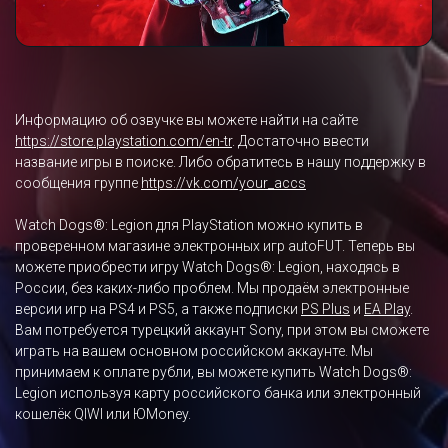
Информацию об озвучке вы можете найти на сайте
https://store.playstation.com/en-tr
. Достаточно ввести
название игры в поиске. Либо обратитесь в нашу поддержку в
сообщения группе
https://vk.com/your_accs
Watch Dogs®: Legion для PlayStation можно купить в
проверенном магазине электронных игр autoFUT. Теперь вы
можете приобрести игру Watch Dogs®: Legion, находясь в
России, без каких-либо проблем. Мы продаём электронные
версии игр на PS4 и PS5, а также подписки
PS Plus
и
EA Play
.
Вам потребуется турецкий аккаунт Sony, при этом вы сможете
играть на вашем основном российском аккаунте. Мы
принимаем к оплате рубли, вы можете купить Watch Dogs®:
Legion используя карту российского банка или электронный
кошелёк QIWI или ЮMoney.