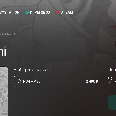
AYSTATION
ИГРЫ XBOX
STEAM
uza Kiwami
i
Выберите вариант:
Цен
2
PS4 + PS5
2 490 ₽