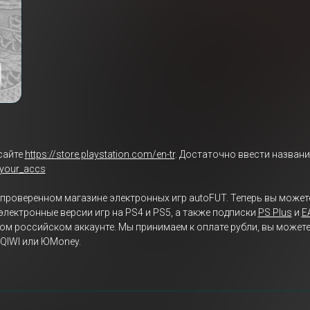
сайте
https://store.playstation.com/en-tr
. Достаточно ввести названи
/your_accs
в проверенном магазине электронных игр autoFUT. Теперь вы может
электронные версии игр на PS4 и PS5, а также подписки
PS Plus
и
E
ом российском аккаунте. Мы принимаем к оплате рубли, вы можете
QIWI или ЮMoney.