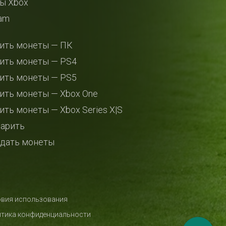
ы Xbox
am
ить монеты — ПК
ить монеты — PS4
ить монеты — PS5
ить монеты — Xbox One
ить монеты — Xbox Series X|S
арить
дать монеты
вия использования
тика конфиденциальности