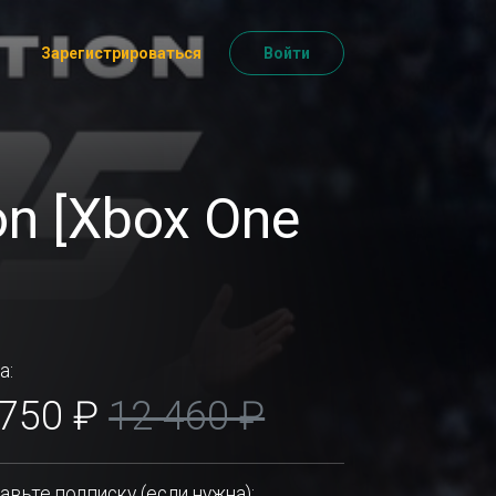
Зарегистрироваться
Войти
on [Xbox One
а:
 750 ₽
12 460 ₽
авьте подписку (если нужна):