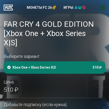
МОНЕТЫ FC 26
ИГРЫ
FAR CRY 4 GOLD EDITION
[Xbox One + Xbox Series
X|S]
Выберите вариант:
Xbox One + Xbox Series X|S
510 ₽
Цена:
510 ₽
Добавьте подписку (если нужна):