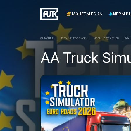
МОНЕТЫ FC 26
ИГРЫ PL
autofut.ru
Игры и подписки
Игры PlayStation
AA 
AA Truck Simu