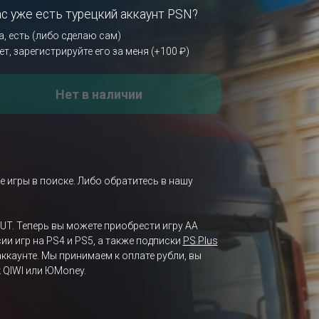
ас уже есть турецкий аккаунт PSN?
а, есть (либо сделаю сам)
ет, зарегистрируйте его за меня (+100 ₽)
Нет в наличии
е игры в поиске. Либо обратитесь в нашу
FUT. Теперь вы можете приобрести игру AA
ии игр на PS4 и PS5, а также подписки
PS Plus
ккаунте. Мы принимаем к оплате рубли, вы
 QIWI или ЮMoney.