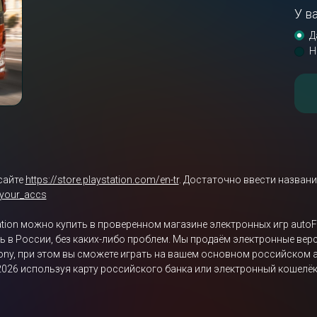
У в
Д
Н
сайте
https://store.playstation.com/en-tr
. Достаточно ввести названи
/your_accs
tation можно купить в проверенном магазине электронных игр auto
ясь в России, без каких-либо проблем. Мы продаём электронные верс
Sony, при этом вы сможете играть на вашем основном российском а
 2026 используя карту российского банка или электронный кошелёк