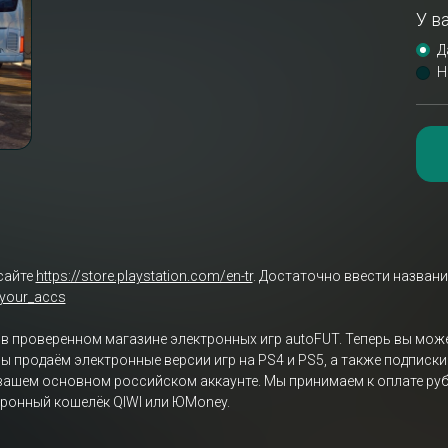
У в
Д
Н
сайте
https://store.playstation.com/en-tr
. Достаточно ввести названи
/your_accs
ь в проверенном магазине электронных игр autoFUT. Теперь вы может
Мы продаём электронные версии игр на PS4 и PS5, а также подписк
 вашем основном российском аккаунте. Мы принимаем к оплате рубл
тронный кошелёк QIWI или ЮMoney.