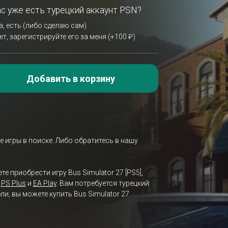
ас уже есть турецкий аккаунт PSN?
а, есть (либо сделаю сам)
ет, зарегистрируйте его за меня (+100 ₽)
Добавить в корзину
е игры в поиске. Либо обратитесь в нашу
е приобрести игру Bus Simulator 27 [PS5],
и
PS Plus
и
EA Play
. Вам потребуется турецкий
и, вы можете купить Bus Simulator 27