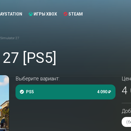
AYSTATION
ИГРЫ XBOX
STEAM
Simulator 27
 27 [PS5]
Выберите вариант:
Цен
4
PS5
4 090 ₽
Доб