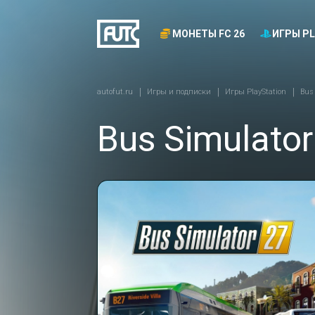
МОНЕТЫ FC 26
ИГРЫ PL
autofut.ru
Игры и подписки
Игры PlayStation
Bus 
Bus Simulator