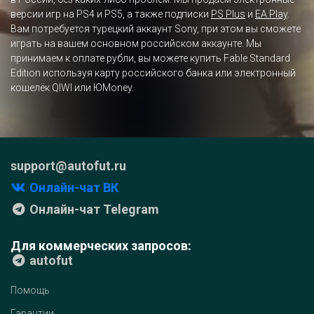
версии игр на PS4 и PS5, а также подписки
PS Plus
и
EA Play
.
Вам потребуется турецкий аккаунт Sony, при этом вы сможете
играть на вашем основном российском аккаунте. Мы
принимаем к оплате рубли, вы можете купить Fable Standard
Edition используя карту российского банка или электронный
кошелёк QIWI или ЮMoney.
support@autofut.ru
Онлайн-чат ВК
Онлайн-чат Telegram
Для коммерческих запросов:
autofut
Помощь
Гарантии