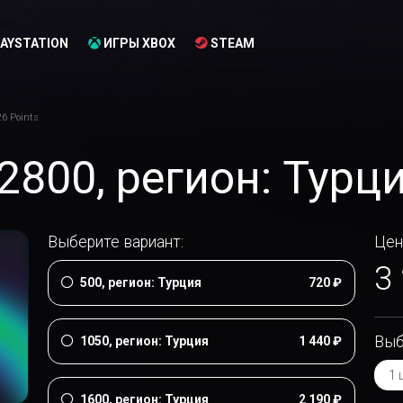
AYSTATION
ИГРЫ XBOX
STEAM
6 Points
[2800, регион: Турц
Выберите вариант:
Цен
3
500, регион: Турция
720 ₽
Выб
1050, регион: Турция
1 440 ₽
1600, регион: Турция
2 190 ₽