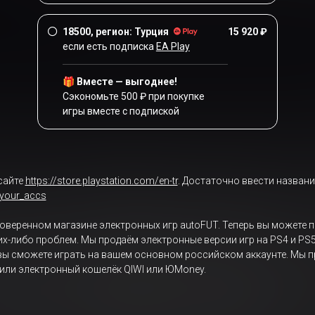
18500, регион: Турция
15 920 ₽
если есть подписка
EA Play
🎁 Вместе — выгоднее!
Сэкономьте 500 ₽ при покупке
игры вместе с подпиской
сайте
https://store.playstation.com/en-tr
. Достаточно ввести названи
/your_accs
проверенном магазине электронных игр autoFUT. Теперь вы можете пр
ких-либо проблем. Мы продаём электронные версии игр на PS4 и PS
 вы сможете играть на вашем основном российском аккаунте. Мы п
 или электронный кошелёк QIWI или ЮMoney.