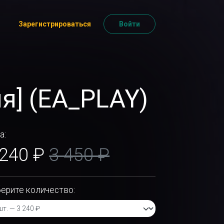
Зарегистрироваться
Войти
ия] (EA_PLAY)
а:
 240 ₽
3 450 ₽
ерите количество: