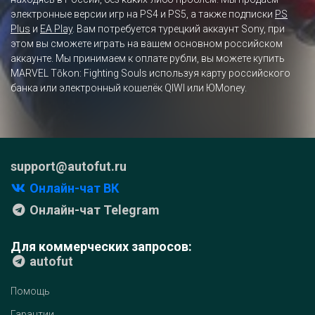
электронные версии игр на PS4 и PS5, а также подписки
PS
Plus
и
EA Play
. Вам потребуется турецкий аккаунт Sony, при
этом вы сможете играть на вашем основном российском
аккаунте. Мы принимаем к оплате рубли, вы можете купить
MARVEL Tōkon: Fighting Souls используя карту российского
банка или электронный кошелёк QIWI или ЮMoney.
support@autofut.ru
Онлайн-чат ВК
Онлайн-чат Telegram
Для коммерческих запросов:
autofut
Помощь
Гарантии