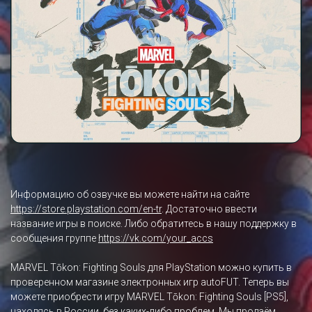
Информацию об озвучке вы можете найти на сайте
https://store.playstation.com/en-tr
. Достаточно ввести
название игры в поиске. Либо обратитесь в нашу поддержку в
сообщения группе
https://vk.com/your_accs
MARVEL Tōkon: Fighting Souls для PlayStation можно купить в
проверенном магазине электронных игр autoFUT. Теперь вы
можете приобрести игру MARVEL Tōkon: Fighting Souls [PS5],
находясь в России, без каких-либо проблем. Мы продаём