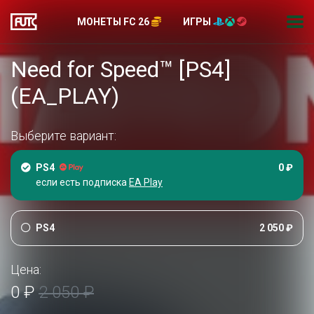
МОНЕТЫ FC 26
ИГРЫ
Need for Speed™ [PS4]
(EA_PLAY)
Выберите вариант:
PS4
0 ₽
если есть подписка
EA Play
PS4
2 050 ₽
Цена:
0 ₽
2 050 ₽