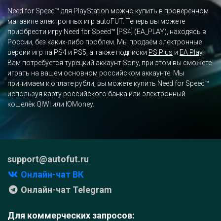
Need for Speed™ для PlayStation можно купить в проверенном
магазине электронных игр autoFUT. Теперь вы можете
приобрести игру Need for Speed™ [PS4] (EA_PLAY), находясь в
России, без каких-либо проблем. Мы продаём электронные
версии игр на PS4 и PS5, а также подписки
PS Plus
и
EA Play
.
Вам потребуется турецкий аккаунт Sony, при этом вы сможете
играть на вашем основном российском аккаунте. Мы
принимаем к оплате рубли, вы можете купить Need for Speed™
используя карту российского банка или электронный
кошелёк QIWI или ЮMoney.
support@autofut.ru
Онлайн-чат ВК
Онлайн-чат Telegram
Для коммерческих запросов: