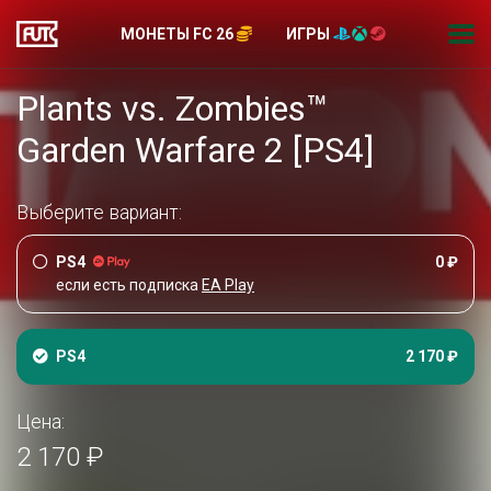
МОНЕТЫ FC 26
ИГРЫ
Plants vs. Zombies™
Garden Warfare 2 [PS4]
Выберите вариант:
PS4
0 ₽
если есть подписка
EA Play
PS4
2 170 ₽
Цена:
2 170 ₽