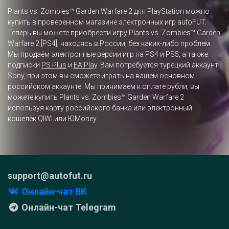
Plants vs. Zombies™ Garden Warfare 2 для PlayStation можно
купить в проверенном магазине электронных игр autoFUT.
Теперь вы можете приобрести игру Plants vs. Zombies™ Garden
Warfare 2 [PS4], находясь в России, без каких-либо проблем.
Мы продаём электронные версии игр на PS4 и PS5, а также
подписки
PS Plus
и
EA Play
. Вам потребуется турецкий аккаунт
Sony, при этом вы сможете играть на вашем основном
российском аккаунте. Мы принимаем к оплате рубли, вы
можете купить Plants vs. Zombies™ Garden Warfare 2
используя карту российского банка или электронный
кошелёк QIWI или ЮMoney.
support@autofut.ru
Онлайн-чат ВК
Онлайн-чат Telegram