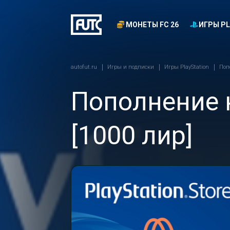
МОНЕТЫ FC 26
ИГРЫ PL
autofut.ru
Игры и подписки
Игры PlayStation
Поп
Пополнение к
[1000 лир]