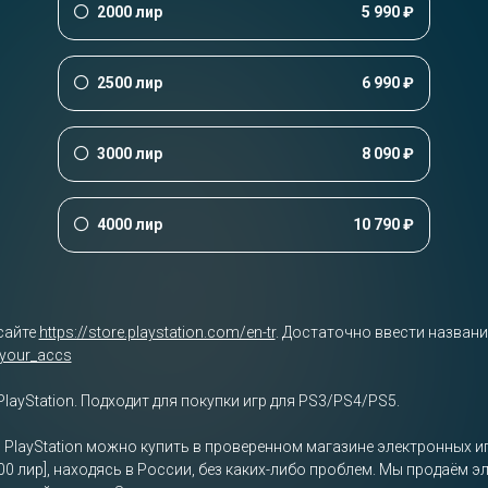
2000 лир
5 990 ₽
2500 лир
6 990 ₽
3000 лир
8 090 ₽
4000 лир
10 790 ₽
сайте
https://store.playstation.com/en-tr
. Достаточно ввести названи
/your_accs
PlayStation. Подходит для покупки игр для PS3/PS4/PS5.
я PlayStation можно купить в проверенном магазине электронных и
00 лир], находясь в России, без каких-либо проблем. Мы продаём эл