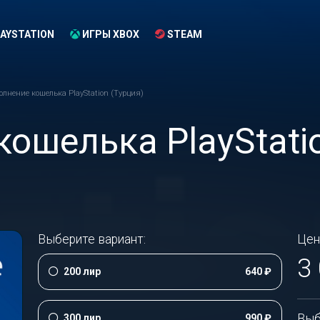
AYSTATION
ИГРЫ XBOX
STEAM
олнение кошелька PlayStation (Турция)
ошелька PlayStatio
Выберите вариант:
Цен
3
200 лир
640 ₽
Выб
300 лир
990 ₽