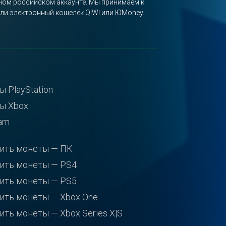
вном российском аккаунте. Мы принимаем к
или электронный кошелёк QIWI или ЮMoney.
ы PlayStation
ы Xbox
am
ить монеты — ПК
ить монеты — PS4
ить монеты — PS5
ить монеты — Xbox One
ить монеты — Xbox Series X|S