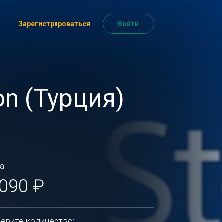
Зарегистрироваться
Войти
n (Турция)
а:
 090 ₽
ерите количество: