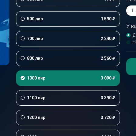
500 лир
1 590 ₽
У в
Д
700 лир
2 240 ₽
Н
800 лир
2 560 ₽
1000 лир
3 090 ₽
1100 лир
3 390 ₽
1200 лир
3 720 ₽