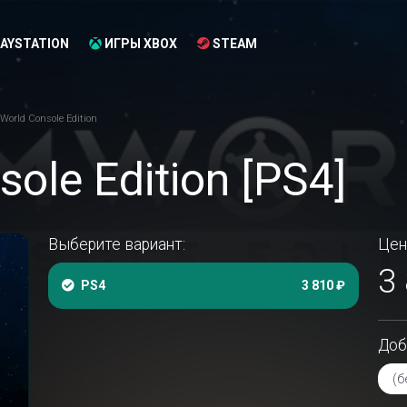
AYSTATION
ИГРЫ XBOX
STEAM
orld Console Edition
ole Edition [PS4]
Выберите вариант:
Цен
3
PS4
3 810 ₽
Доб