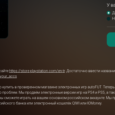
У в
Д
Н
сайте
https://store.playstation.com/en-tr
. Достаточно ввести названи
/your_accs
жно купить в проверенном магазине электронных игр autoFUT. Тепер
либо проблем. Мы продаём электронные версии игр на PS4 и PS5, а т
 вы сможете играть на вашем основном российском аккаунте. Мы п
ссийского банка или электронный кошелёк QIWI или ЮMoney.