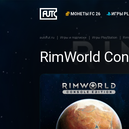
МОНЕТЫ FC 26
ИГРЫ PL
autofut.ru
Игры и подписки
Игры PlayStation
RimW
RimWorld Cons