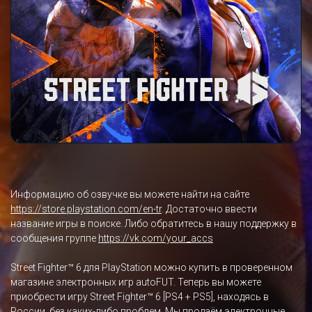
Информацию об озвучке вы можете найти на сайте
https://store.playstation.com/en-tr
. Достаточно ввести
название игры в поиске. Либо обратитесь в нашу поддержку в
сообщения группе
https://vk.com/your_accs
Street Fighter™ 6 для PlayStation можно купить в проверенном
магазине электронных игр autoFUT. Теперь вы можете
приобрести игру Street Fighter™ 6 [PS4 + PS5], находясь в
России, без каких-либо проблем. Мы продаём электронные