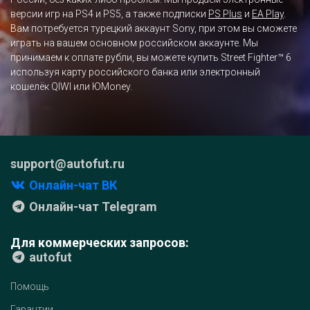
версии игр на PS4 и PS5, а также подписки
PS Plus
и
EA Play
.
Вам потребуется турецкий аккаунт Sony, при этом вы сможете
играть на вашем основном российском аккаунте. Мы
принимаем к оплате рубли, вы можете купить Street Fighter™ 6
используя карту российского банка или электронный
кошелёк QIWI или ЮMoney.
support@autofut.ru
Онлайн-чат ВК
Онлайн-чат Telegram
Для коммерческих запросов:
autofut
Помощь
Гарантии