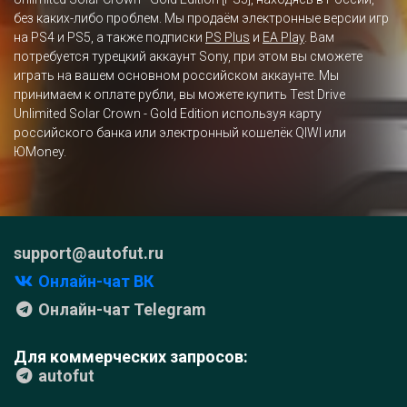
без каких-либо проблем. Мы продаём электронные версии игр
на PS4 и PS5, а также подписки
PS Plus
и
EA Play
. Вам
потребуется турецкий аккаунт Sony, при этом вы сможете
играть на вашем основном российском аккаунте. Мы
принимаем к оплате рубли, вы можете купить Test Drive
Unlimited Solar Crown - Gold Edition используя карту
российского банка или электронный кошелёк QIWI или
ЮMoney.
support@autofut.ru
Онлайн-чат ВК
Онлайн-чат Telegram
Для коммерческих запросов:
autofut