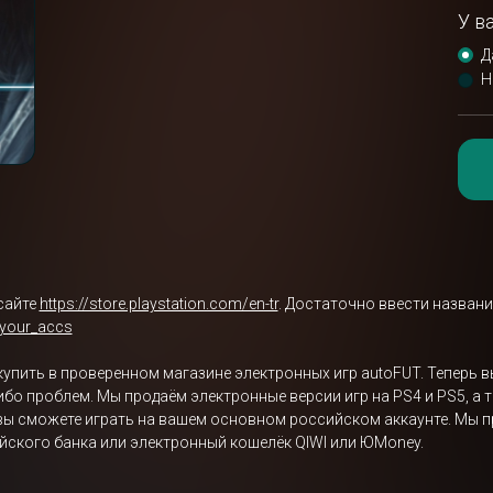
У в
Д
Н
сайте
https://store.playstation.com/en-tr
. Достаточно ввести названи
/your_accs
о купить в проверенном магазине электронных игр autoFUT. Теперь вы
-либо проблем. Мы продаём электронные версии игр на PS4 и PS5, а
 вы сможете играть на вашем основном российском аккаунте. Мы п
ссийского банка или электронный кошелёк QIWI или ЮMoney.