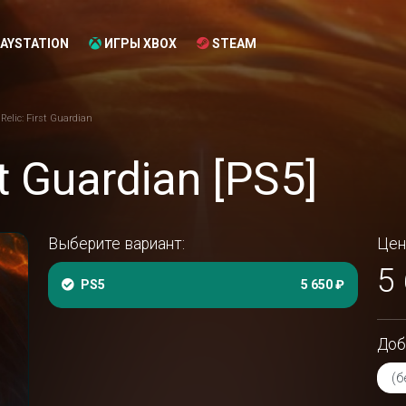
AYSTATION
ИГРЫ XBOX
STEAM
Relic: First Guardian
st Guardian [PS5]
Выберите вариант:
Цен
5
PS5
5 650 ₽
Доб