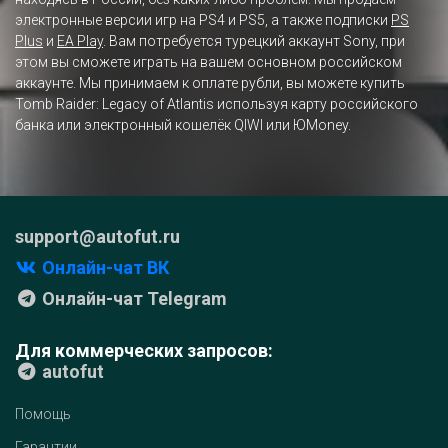
электронные версии игр на PS4 и PS5, а также подписки
PS
Plus
и
EA Play
. Вам потребуется турецкий аккаунт Sony, при
этом вы сможете играть на вашем основном российском
аккаунте. Мы принимаем к оплате рубли, вы можете купить
Tomb Raider: Legacy of Atlantis используя карту российского
банка или электронный кошелёк QIWI или ЮMoney.
support@autofut.ru
Онлайн-чат ВК
Онлайн-чат Telegram
Для коммерческих запросов:
autofut
Помощь
Гарантии