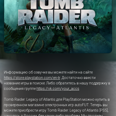
Информацию об озвучке вы можете найти на сайте
https://store.playstation.com/en-tr
. Достаточно ввести
название игры в поиске. Либо обратитесь в нашу поддержку в
сообщения группе
https://vk.com/your_accs
Tomb Raider: Legacy of Atlantis для PlayStation можно купить в
проверенном магазине электронных игр autoFUT. Теперь вы
можете приобрести игру Tomb Raider: Legacy of Atlantis [PS5],
находясь в России, без каких-либо проблем. Мы продаём