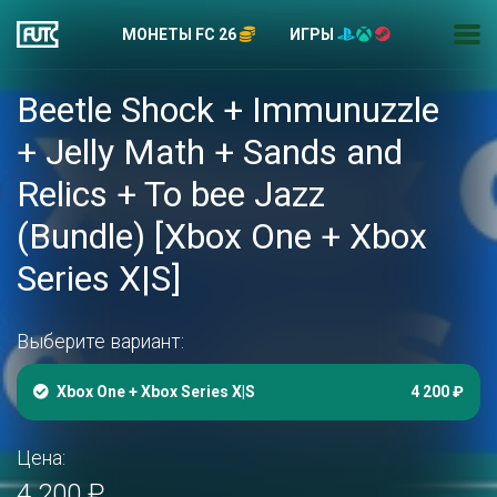
МОНЕТЫ FC 26
ИГРЫ
Beetle Shock + Immunuzzle
+ Jelly Math + Sands and
Relics + To bee Jazz
(Bundle) [Xbox One + Xbox
Series X|S]
Выберите вариант:
Xbox One + Xbox Series X|S
4 200 ₽
Цена:
4 200 ₽