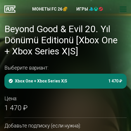
МОНЕТЫ FC 26
ИГРЫ
Beyond Good & Evil 20. Yıl
Dönümü Editionü [Xbox One
+ Xbox Series X|S]
Выберите вариант:
Xbox One + Xbox Series X|S
1 470 ₽
Цена:
1 470 ₽
Добавьте подписку (если нужна):