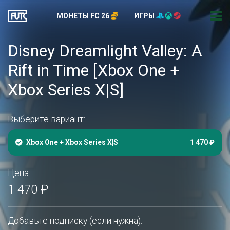
МОНЕТЫ FC 26
ИГРЫ
Disney Dreamlight Valley: A
Rift in Time [Xbox One +
Xbox Series X|S]
Выберите вариант:
Xbox One + Xbox Series X|S
1 470 ₽
Цена:
1 470 ₽
Добавьте подписку (если нужна):